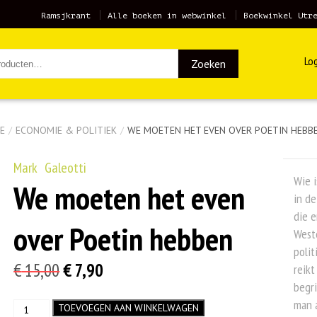
Ramsjkrant
Alle boeken in webwinkel
Boekwinkel Utr
Log
Zoeken
E
/
ECONOMIE & POLITIEK
/
WE MOETEN HET EVEN OVER POETIN HEBB
Mark Galeotti
Wie i
We moeten het even
in d
die e
over Poetin hebben
Weste
polit
Oorspronkelijke
Huidige
€
15,00
€
7,90
reikt
begri
prijs
prijs
man a
We
TOEVOEGEN AAN WINKELWAGEN
was:
is: