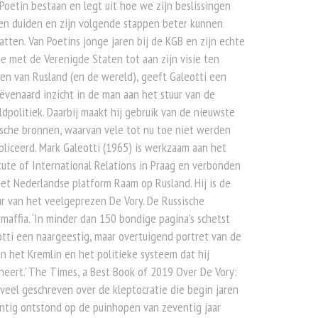
Poetin bestaan en legt uit hoe we zijn beslissingen
en duiden en zijn volgende stappen beter kunnen
atten. Van Poetins jonge jaren bij de KGB en zijn echte
ie met de Verenigde Staten tot aan zijn visie ten
en van Rusland (en de wereld), geeft Galeotti een
venaard inzicht in de man aan het stuur van de
dpolitiek. Daarbij maakt hij gebruik van de nieuwste
sche bronnen, waarvan vele tot nu toe niet werden
liceerd. Mark Galeotti (1965) is werkzaam aan het
tute of International Relations in Praag en verbonden
et Nederlandse platform Raam op Rusland. Hij is de
r van het veelgeprezen De Vory. De Russische
maffia. ‘In minder dan 150 bondige pagina’s schetst
tti een naargeestig, maar overtuigend portret van de
n het Kremlin en het politieke systeem dat hij
eert.’ The Times, a Best Book of 2019 Over De Vory:
s veel geschreven over de kleptocratie die begin jaren
ntig ontstond op de puinhopen van zeventig jaar