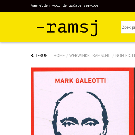
Aanmelden voor de update service
–ramsj
TERUG
HOME
/
WEBWINKEL RAMSJ.NL
/
NON-FICTI