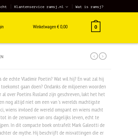
echt
Klantenservice ramsj.nl
Wat is ramsj?
in
Winkelwagen
€
0,00
0
<
>
EN
s de echte Vladimir Poetin? Wat wil hij? En wat zal hij
e toekomst gaan doen? Ondanks de miljoenen woorden
r al over Poetins Rusland zijn geschreven, lukt het het
n nog altijd niet om een van ’s werelds machtigste
ici, wiens invloed de wereld omspant en wiens macht
 tot in de zenuwen van ons dagelijks leven, echt te
jpen. In dit compacte boek ontrafelt Mark Galeotti de
chter de mythe. Hij beschrijft de misvattingen die er