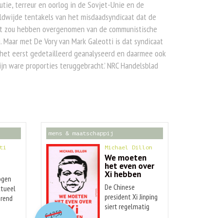
utie, terreur en oorlog in de Sovjet-Unie en de
dwijde tentakels van het misdaadsyndicaat dat de
t zou hebben overgenomen van de communistische
j. Maar met De Vory van Mark Galeotti is dat syndicaat
het eerst gedetailleerd geanalyseerd en daarmee ook
ijn ware proporties teruggebracht.’ NRC Handelsblad
mens & maatschappij
ti
Michael Dillon
We moeten
het even over
Xi hebben
ogen
De Chinese
ctueel
president Xi Jinping
erend
O
orspr
onkelijke
siert regelmatig
Huidige
 alle
17,50
€
onze
arbij