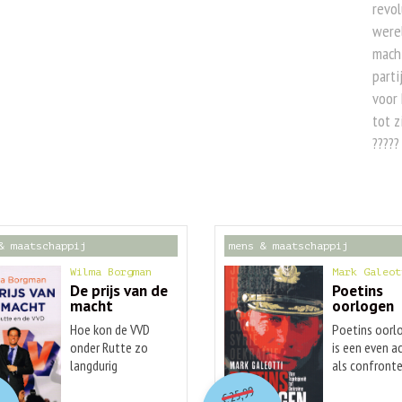
revol
werel
mach
parti
voor 
tot z
?????
& maatschappij
mens & maatschappij
Wilma Borgman
Mark Galeot
De prijs van de
Poetins
macht
oorlogen
Hoe kon de VVD
Poetins oorl
onder Rutte zo
is een even a
langdurig
als confront
O
orspr
nkelijke
O
orspr
onkelijke
idige
Huidige
succesvol worden?
overzicht van
25,99
€
Een van de best
conflicten wa