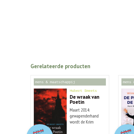
Gerelateerde producten
mens & maatschappij
mens 
Hubert Smeets
De wraak van
Poetin
Maart 2014:
gewapenderhand
wordt de Krim
O
orspr
onkelijke
o
Huidige
Hu
gescheiden van
22,50
21,99
€
€
OekraÃ¯ne en