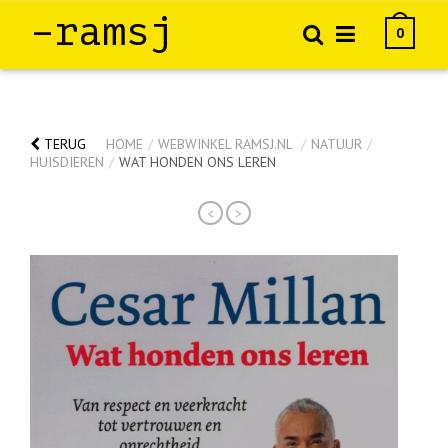
–ramsj
0
TERUG
HOME
/
WEBWINKEL RAMSJ.NL
/
NATUUR
/
HUISDIEREN
/
WAT HONDEN ONS LEREN
<
>