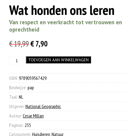
Wat honden ons leren
Van respect en veerkracht tot vertrouwen en
oprechtheid
Oorspronkelijke
Huidige
€
19,99
€
7,90
prijs
prijs
Wat
TOEVOEGEN AAN WINKELWAGEN
was:
is:
honden
€ 19,99.
€ 7,90.
ons
leren
ISBN:
9789059567429
.
aantal
Bindwijze:
pap
Taal:
NL
Uitgever:
National Geographic
Auteur:
Cesar Millan
Paginas:
255
Categorieën:
Huisdieren
,
Natuur
.