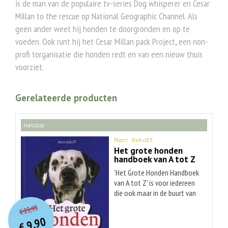
is de man van de populaire tv-series Dog whisperer en Cesar
Millan to the rescue op National Geographic Channel. Als
geen ander weet hij honden te doorgronden en op te
voeden. Ook runt hij het Cesar Millan pack Project, een non-
profi torganisatie die honden redt en van een nieuw thuis
voorziet.
Gerelateerde producten
natuur
Marc Bekoff
Het grote honden
handboek van A tot Z
'Het Grote Honden Handboek
van A tot Z' is voor iedereen
die ook maar in de buurt van
O
orspr
onkelijke
Huidige
een hond komt. Dr. Marc
23,95
€
Bekoff is een expert in het
prijs
prijs
9,90
omzetten van wetenschap in
was:
€
is: