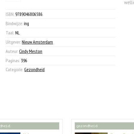
vrouwen
welli
€ 19,00.
€ 9,90.
seks
hebben
ISBN:
9789046806586
.
aantal
Bindwijze:
ing
Taal:
NL
Uitgever:
Nieuw Amsterdam
Auteur:
Cindy Meston
Paginas:
396
Categorie:
Gezondheid
.
dheid
gezondheid