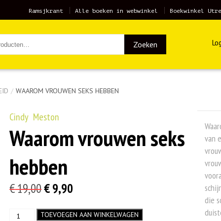
Ramsjkrant
Alle boeken in webwinkel
Boekwinkel Utr
Log
Zoeken
EID
/
WAAROM VROUWEN SEKS HEBBEN
Cindy Meston
Waar
Waarom vrouwen seks
van 
vrouw
hebben
vrou
voor
Oorspronkelijke
Huidige
€
19,00
€
9,90
schi
die s
prijs
prijs
duist
Waarom
TOEVOEGEN AAN WINKELWAGEN
was:
is: