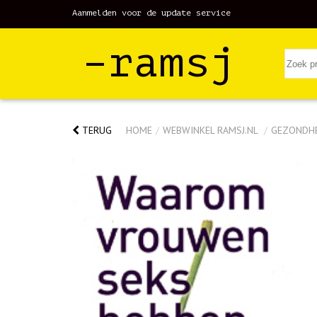
Aanmelden voor de update service
–ramsj
TERUG
HOME
/
WEBWINKEL RAMSJ.NL
/
GEZONDH