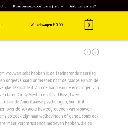
echt
Klantenservice ramsj.nl
Wat is ramsj?
in
Winkelwagen
€
0,00
0
<
>
om vrouwen seks hebben is de fascinerende neerslag
een ongeëvenaard onderzoek naar de raadselen van de
elijke seksualiteit. Aan de hand van de ervaringen van
wen laten Cindy Meston en David Buss, twee
aanstaande Amerikaanse psychologen, hun licht
jnen over de seksuele beweegredenen van vrouwen –
oms op zoek zijn naar welbevinden of genot, soms ook
ere, meer verontrustende motieven hebben, die ze