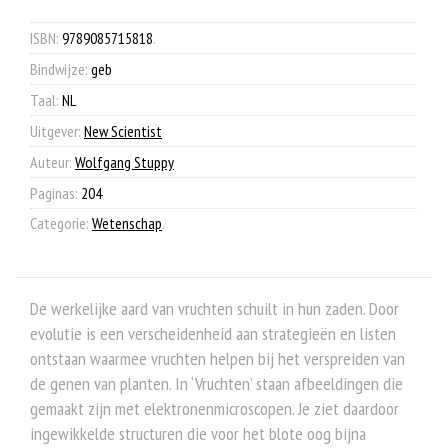
€ 44,99.
€ 15,00.
ISBN:
9789085715818
.
Bindwijze:
geb
Taal:
NL
Uitgever:
New Scientist
Auteur:
Wolfgang Stuppy
Paginas:
204
Categorie:
Wetenschap
.
De werkelijke aard van vruchten schuilt in hun zaden. Door
evolutie is een verscheidenheid aan strategieën en listen
ontstaan waarmee vruchten helpen bij het verspreiden van
de genen van planten. In ‘Vruchten’ staan afbeeldingen die
gemaakt zijn met elektronenmicroscopen. Je ziet daardoor
ingewikkelde structuren die voor het blote oog bijna