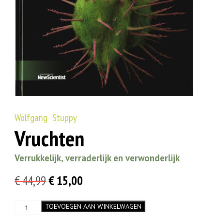
Wolfgang Stuppy
Vruchten
Verrukkelijk, verraderlijk en verwonderlijk
Oorspronkelijke
Huidige
€
44,99
€
15,00
prijs
prijs
Vruchten
TOEVOEGEN AAN WINKELWAGEN
was:
is:
aantal