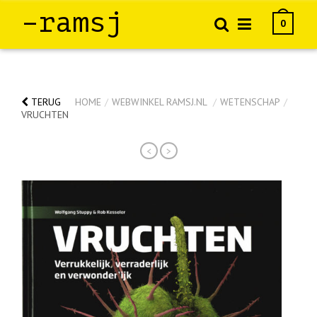
–ramsj
0
TERUG
HOME
/
WEBWINKEL RAMSJ.NL
/
WETENSCHAP
/
VRUCHTEN
<
>