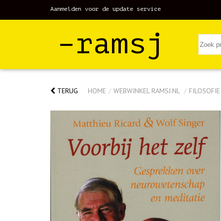
Aanmelden voor de update service
–ramsj
TERUG
HOME
/
WEBWINKEL RAMSJ.NL
/
FILOSOFIE