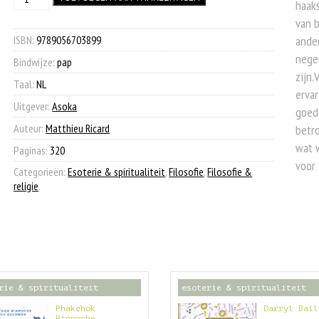
was:
is:
haaks
het
van b
€ 29,95.
€ 12,50.
zelf
aantal
ISBN:
9789056703899
.
ander
neger
Bindwijze:
pap
zijn.
Taal:
NL
erva
Uitgever:
Asoka
goed
Auteur:
Matthieu Ricard
betro
wat 
Paginas:
320
voor 
Categorieën:
Esoterie & spiritualiteit
,
Filosofie
,
Filosofie &
religie
.
rie & spiritualiteit
esoterie & spiritualiteit
Phakchok
Darryl Bail
Rinpoche