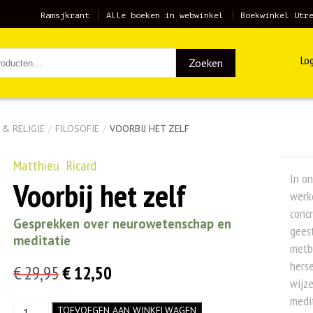
Ramsjkrant
Alle boeken in webwinkel
Boekwinkel Utr
Log
Zoeken
 & RELIGIE
/
FILOSOFIE
/
VOORBIJ HET ZELF
Matthieu Ricard
In on
Voorbij het zelf
werke
concr
Gesprekken over neurowetenschap en
geest
meditatie
metb
herse
Oorspronkelijke
Huidige
€
29,95
€
12,50
wijz
prijs
prijs
medi
Voorbij
TOEVOEGEN AAN WINKELWAGEN