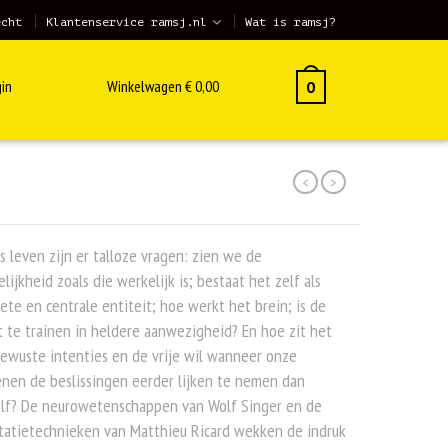
echt
Klantenservice ramsj.nl
Wat is ramsj?
in
Winkelwagen
€
0,00
0
<
>
s leven zijn er talloze vragen: zien we de
lijkheid zoals die werkelijk is; bestaat het zelf als
ete en centrale entiteit; hoe werkt het brein; is de
 te trainen in heldere aanwezigheid? En hoe zit het
ewuste intenties en de vrije wil wanneer onze
nen de beslissingen eerder lijken te nemen dan
elf? De neurowetenschappen van Wolf Singer en de
tatietechnieken van Matthieu Ricard wekken de indruk