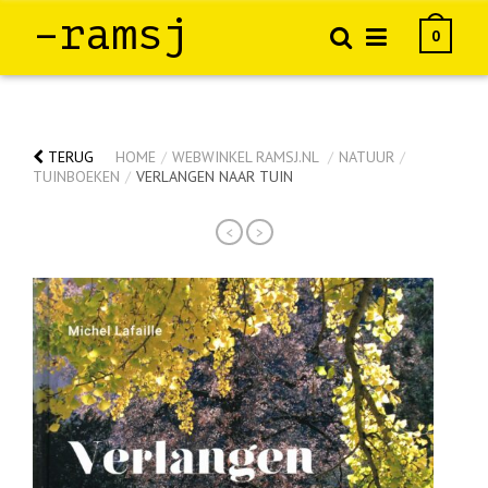
–ramsj
0
TERUG
HOME
/
WEBWINKEL RAMSJ.NL
/
NATUUR
/
TUINBOEKEN
/
VERLANGEN NAAR TUIN
<
>