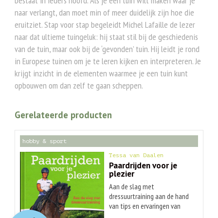
bestaat in ieders hoofd. Als je een tuin wilt maken waar je
naar verlangt, dan moet min of meer duidelijk zijn hoe die
eruitziet. Stap voor stap begeleidt Michel Lafaille de lezer
naar dat ultieme tuingeluk: hij staat stil bij de geschiedenis
van de tuin, maar ook bij de ‘gevonden’ tuin. Hij leidt je rond
in Europese tuinen om je te leren kijken en interpreteren. Je
krijgt inzicht in de elementen waarmee je een tuin kunt
opbouwen om dan zelf te gaan scheppen.
Gerelateerde producten
hobby & sport
Tessa van Daalen
Paardrijden voor je
plezier
Aan de slag met
dressuurtraining aan de hand
van tips en ervaringen van
O
orspr
onkelijke
Huidige
jurylid Tessa van Daalen Ken