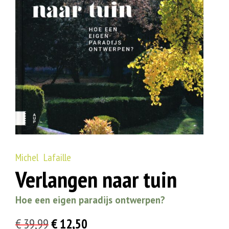
Michel Lafaille
Verlangen naar tuin
Hoe een eigen paradijs ontwerpen?
Oorspronkelijke
Huidige
€
39,99
€
12,50