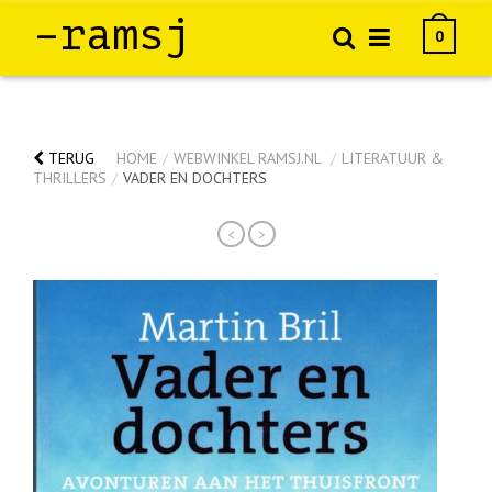
–ramsj
0
TERUG
HOME
/
WEBWINKEL RAMSJ.NL
/
LITERATUUR &
THRILLERS
/
VADER EN DOCHTERS
<
>