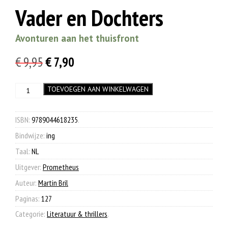
Vader en Dochters
Avonturen aan het thuisfront
Oorspronkelijke
Huidige
€
9,95
€
7,90
prijs
prijs
Vader
TOEVOEGEN AAN WINKELWAGEN
was:
is:
en
€ 9,95.
€ 7,90.
Dochters
aantal
ISBN:
9789044618235
.
Bindwijze:
ing
Taal:
NL
Uitgever:
Prometheus
Auteur:
Martin Bril
Paginas:
127
Categorie:
Literatuur & thrillers
.