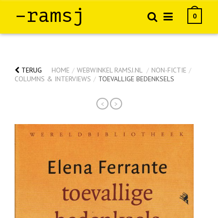
–ramsj
0
TERUG
HOME
/
WEBWINKEL RAMSJ.NL
/
NON-FICTIE
/
COLUMNS & INTERVIEWS
/
TOEVALLIGE BEDENKSELS
<
>