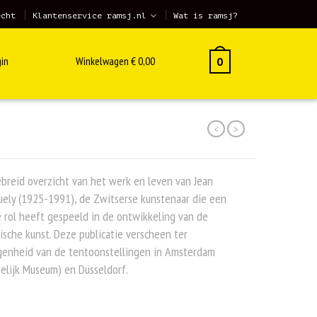
echt
Klantenservice ramsj.nl
Wat is ramsj?
in
Winkelwagen
€
0,00
0
<
>
breid overzicht van het werk en leven van Jean
ely (1925-1991), de Zwitserse kunstenaar die een
 rol heeft gespeeld in de ontwikkeling van de
ische kunst. Deze publicatie verscheen ter
genheid van de tentoonstellingen in Amsterdam
elijk Museum) en Düsseldorf.