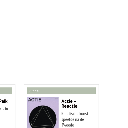
kunst
Paik
Actie –
Reactie
 is in
Kinetische kunst
speelde na de
Tweede
d van