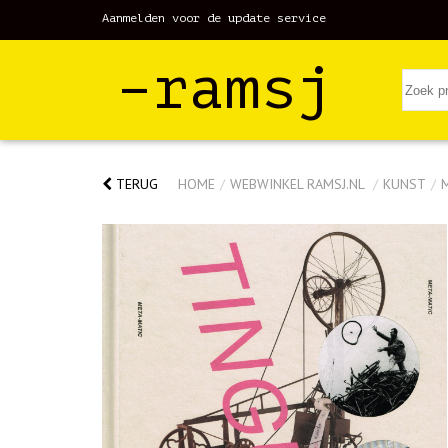
Aanmelden voor de update service
–ramsj
TERUG
HOME
/
WEBWINKEL RAMSJ.NL
/
KUNST
/