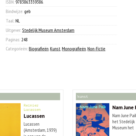
ISBN:
9783863359386
.
Bindwijze:
geb
Taal:
NL
Uitgever:
Stedelijk Museum Amsterdam
Paginas:
248
Categorieën:
Biografieën
,
Kunst
,
Monografieën
,
Non-Fictie
.
kunst
Reinier
Nam June 
Lucassen
Lucassen
Nam June Paik
het Stedelijk
Lucassen
Museum het
(Amsterdam, 1939)
meest beken
is een van de