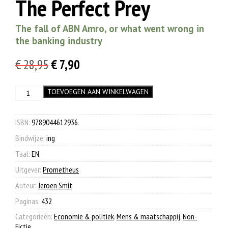
The Perfect Prey
The fall of ABN Amro, or what went wrong in
the banking industry
Oorspronkelijke
Huidige
€
28,95
€
7,90
prijs
prijs
The
TOEVOEGEN AAN WINKELWAGEN
was:
is:
Perfect
€ 28,95.
€ 7,90.
Prey
aantal
ISBN:
9789044612936
.
Bindwijze:
ing
Taal:
EN
Uitgever:
Prometheus
Auteur:
Jeroen Smit
Paginas:
432
Categorieën:
Economie & politiek
,
Mens & maatschappij
,
Non-
Fictie
.