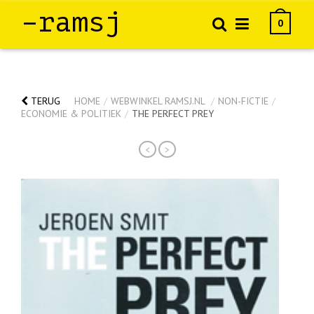
–ramsj
0
TERUG
HOME
/
WEBWINKEL RAMSJ.NL
/
NON-FICTIE
/
ECONOMIE & POLITIEK
/
THE PERFECT PREY
<
>