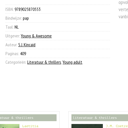
opvol
€ 18,99.
€ 7,90.
aantal
verte
ISBN:
9789025870553
.
vanb
Bindwijze:
pap
Taal:
NL
Uitgever:
Young & Awesome
Auteur:
S.J. Kincaid
Paginas:
409
Categorieën:
Literatuur & thrillers
,
Young adult
.
atuur & thrillers
literatuur & thrillers
Laetitia
J.M. Coetze