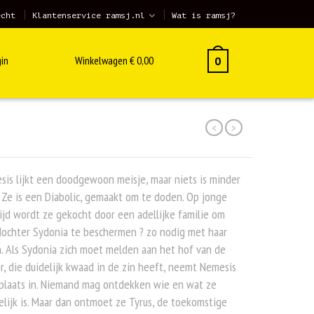
echt
Klantenservice ramsj.nl
Wat is ramsj?
in
Winkelwagen
€
0,00
0
<
>
is lijkt een doodgewoon meisje, maar niets is minder
 Ze is een Diabolic, gemaakt om te doden. Op jonge
ijd wordt ze gekocht door een adellijke familie om
dochter Sydonia te beschermen ? zo nodig met haar
. Als Sydonia zich moet melden aan het hof van de
r, die duidelijk kwaad in de zin heeft, neemt Nemesis
 plaats in. Niemand mag ontdekken wie en wat ze
lijk is. Maar dan ontmoet ze Tyrus, de toekomstige