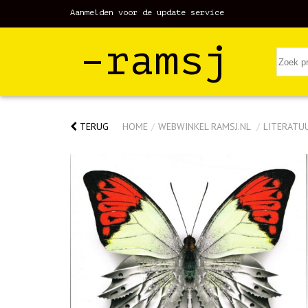
Aanmelden voor de update service
–ramsj
TERUG
HOME
/
WEBWINKEL RAMSJ.NL
/
LITERATU