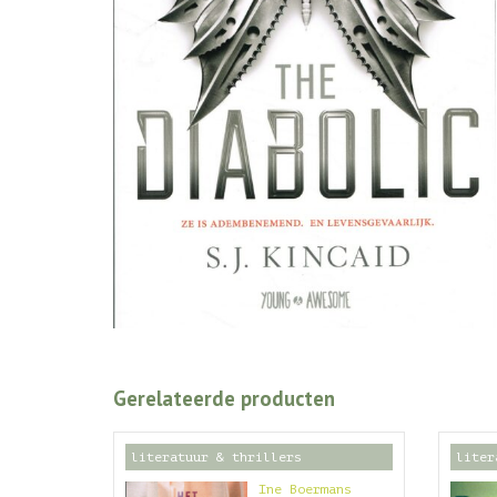
Gerelateerde producten
literatuur & thrillers
liter
Ine Boermans