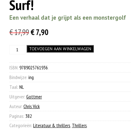
Surf!
Een verhaal dat je grijpt als een monstergolf
Oorspronkelijke
Huidige
€
17,99
€
7,90
prijs
prijs
Surf!
TOEVOEGEN AAN WINKELWAGEN
was:
is:
aantal
€ 17,99.
€ 7,90.
ISBN:
9789025761936
.
Bindwijze:
ing
Taal:
NL
Uitgever:
Gottmer
Auteur:
Chris Vick
Paginas:
382
Categorieën:
Literatuur & thrillers
,
Thrillers
.