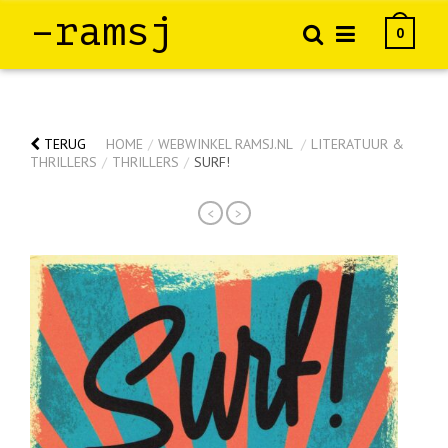
–ramsj
0
TERUG
HOME
/
WEBWINKEL RAMSJ.NL
/
LITERATUUR &
THRILLERS
/
THRILLERS
/
SURF!
<
>