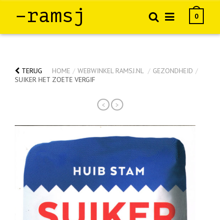
–ramsj
0
TERUG
HOME
/
WEBWINKEL RAMSJ.NL
/
GEZONDHEID
/
SUIKER HET ZOETE VERGIF
<
>