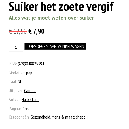
Suiker het zoete vergif
Alles wat je moet weten over suiker
Oorspronkelijke
Huidige
€
17,50
€
7,90
prijs
prijs
Suiker
TOEVOEGEN AAN WINKELWAGEN
was:
is:
het
€ 17,50.
€ 7,90.
zoete
vergif
ISBN:
9789048825394
.
aantal
Bindwijze:
pap
Taal:
NL
Uitgever:
Carrera
Auteur:
Huib Stam
Paginas:
160
Categorieën:
Gezondheid
,
Mens & maatschappij
.