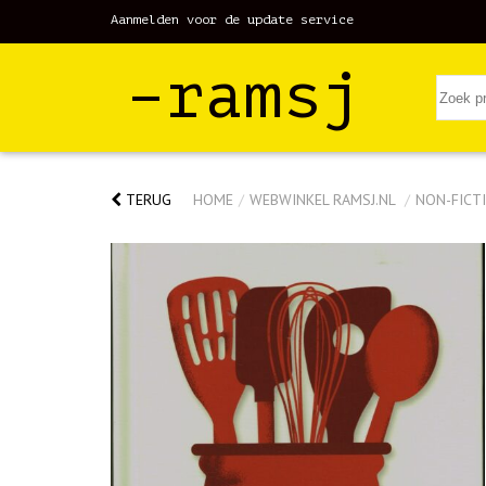
Aanmelden voor de update service
–ramsj
TERUG
HOME
/
WEBWINKEL RAMSJ.NL
/
NON-FICTI