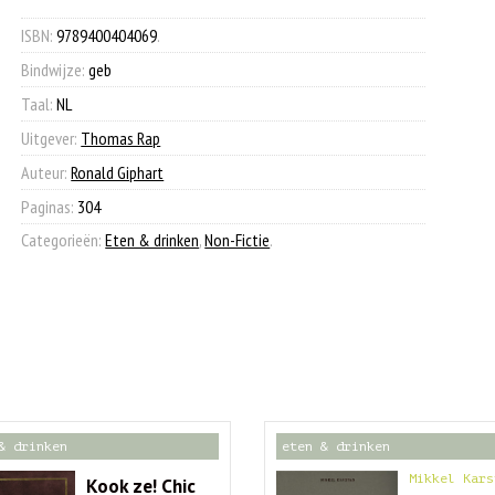
€ 20,99.
€ 7,90.
ISBN:
9789400404069
.
Bindwijze:
geb
Taal:
NL
Uitgever:
Thomas Rap
Auteur:
Ronald Giphart
Paginas:
304
Categorieën:
Eten & drinken
,
Non-Fictie
.
& drinken
eten & drinken
Mikkel Kars
Kook ze! Chic