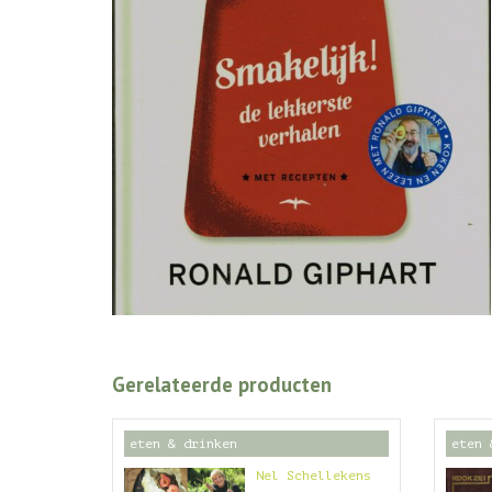
Gerelateerde producten
eten & drinken
eten 
Nel Schellekens