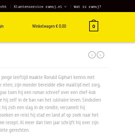
echt
Klantenservice ramsj.nl
Wat is ramsj?
in
Winkelwagen
€
0,00
0
<
>
 jonge leeftijd maakte Ronald Giphart kennis met
r eten; zijn moeder bereidde elke maaltijd met zorg.
pas toen hij een roman schreef over een chef-kok
e hij zelf in de ban van het culinaire leven. Sindsdien
 hij zich een slag in de rondte, verzamelt hij
oeken en reist hij stad en land af op zoek naar het
me recept. Al meer dan tien jaar schrijft hij over zijn
iete gerechten.