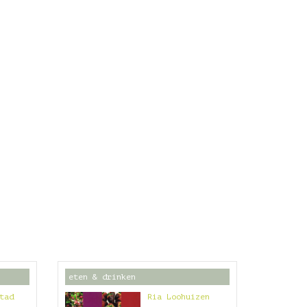
eten & drinken
tad
Ria Loohuizen