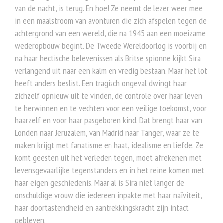
van de nacht, is terug. En hoe! Ze neemt de lezer weer mee
in een maalstroom van avonturen die zich afspelen tegen de
achtergrond van een wereld, die na 1945 aan een moeizame
wederopbouw begint. De Tweede Wereldoorlog is voorbij en
na haar hectische belevenissen als Britse spionne kijkt Sira
verlangend uit naar een kalm en vredig bestaan. Maar het lot
heeft anders beslist. Een tragisch ongeval dwingt haar
zichzelf opnieuw uit te vinden, de controle over haar leven
te herwinnen en te vechten voor een veilige toekomst, voor
haarzelf en voor haar pasgeboren kind. Dat brengt haar van
Londen naar Jeruzalem, van Madrid naar Tanger, waar ze te
maken krijgt met fanatisme en haat, idealisme en liefde. Ze
komt geesten uit het verleden tegen, moet afrekenen met
levensgevaarlijke tegenstanders en in het reine komen met
haar eigen geschiedenis. Maar al is Sira niet langer de
onschuldige vrouw die iedereen inpakte met haar naïviteit,
haar doortastendheid en aantrekkingskracht zijn intact
gebleven.