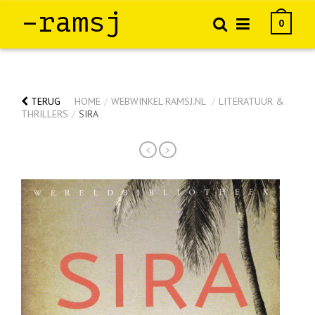
–ramsj
0
TERUG
HOME
/
WEBWINKEL RAMSJ.NL
/
LITERATUUR &
THRILLERS
/
SIRA
<
>