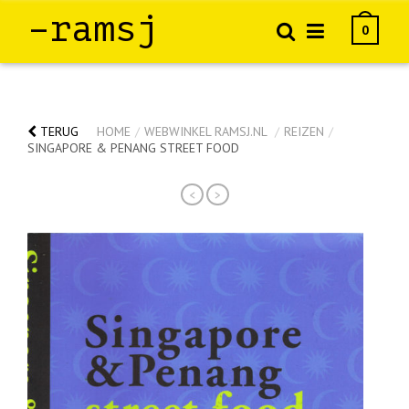
–ramsj
0
TERUG
HOME
/
WEBWINKEL RAMSJ.NL
/
REIZEN
/
SINGAPORE & PENANG STREET FOOD
<
>