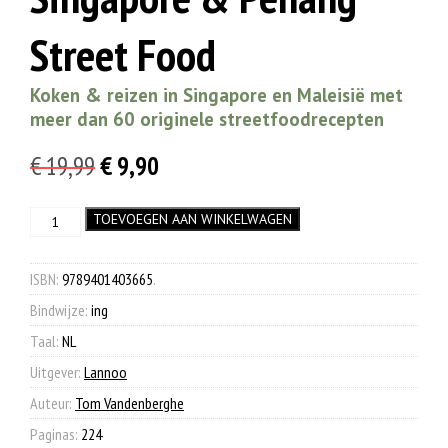
Street Food
Koken & reizen in Singapore en Maleisië met
meer dan 60 originele streetfoodrecepten
Oorspronkelijke
Huidige
€
19,99
€
9,90
prijs
prijs
Singapore
TOEVOEGEN AAN WINKELWAGEN
was:
is:
&
€ 19,99.
€ 9,90.
Penang
Street
ISBN:
9789401403665
.
Food
Bindwijze:
ing
aantal
Taal:
NL
Uitgever:
Lannoo
Auteur:
Tom Vandenberghe
Paginas:
224