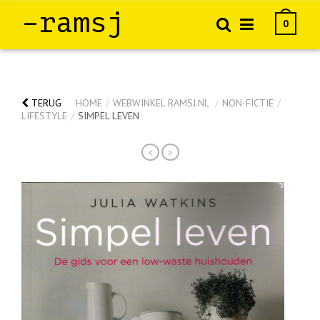
–ramsj
0
TERUG
HOME
/
WEBWINKEL RAMSJ.NL
/
NON-FICTIE
/
LIFESTYLE
/
SIMPEL LEVEN
<
>