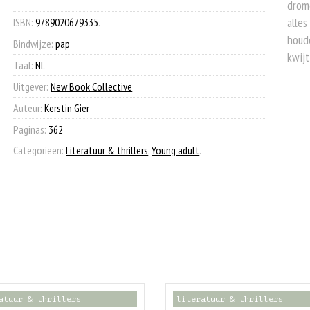
drome
€ 15,00.
€ 7,90.
aantal
alles
ISBN:
9789020679335
.
houd
Bindwijze:
pap
kwijt
Taal:
NL
Uitgever:
New Book Collective
Auteur:
Kerstin Gier
Paginas:
362
Categorieën:
Literatuur & thrillers
,
Young adult
.
atuur & thrillers
literatuur & thrillers