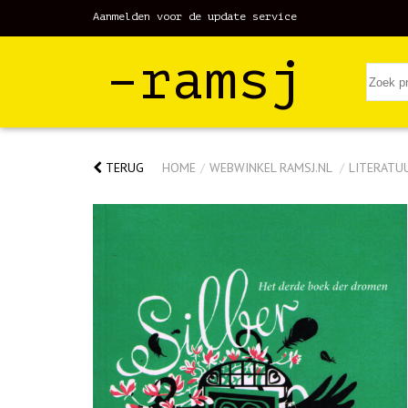
Aanmelden voor de update service
–ramsj
TERUG
HOME
/
WEBWINKEL RAMSJ.NL
/
LITERATU