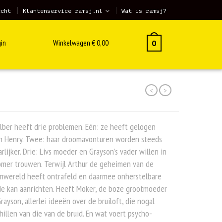
echt
Klantenservice ramsj.nl
Wat is ramsj?
in
Winkelwagen
€
0,00
0
<
>
ilber heeft drie problemen. Eén: ze heeft gelogen
n Henry. Twee: haar droomavonturen worden steeds
rlijker. Drie: Livs moeder en Grayson’s vader willen in
omer trouwen. Terwijl Arthur de geheimen van de
mwereld heeft ontrafeld en daarmee onherstelbare
de kan aanrichten. Heeft Moker, de boze grootmoeder
rayson, allerlei ideeën over de bruiloft, die nogal
hillen van die van de bruid. En wat voert psycho-