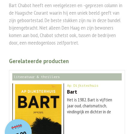
Bart Chabot heeft een veelgelezen en -geprezen column in
de Haagsche Courant waarin hij een uniek beeld geeft van
zijn geboortestad. De beste stukken zijn nu in deze bundel
bijeengebracht. Niet alleen Den Haag en zijn bewoners
komen aan bod, Chabot schetst ook, tussen de bedrijven
door, een meedogenloos zelfportret.
Gerelateerde producten
literatuur & thrillers
Ap Dijksterhuis
Bart
Het is 1982. Bart is vijftien
jaar oud, charismatisch,
vindingrijk en dichter in de
dop. Hij wordt gevolgd door
O
orspr
onkelijke
Huidige
de ogen van zijn beste vriend
17,50
€
prijs
prijs
Len die twee jaar ouder is