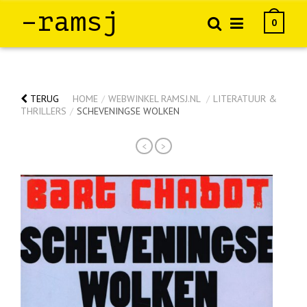
–ramsj
0
TERUG
HOME
/
WEBWINKEL RAMSJ.NL
/
LITERATUUR &
THRILLERS
/
SCHEVENINGSE WOLKEN
<
>