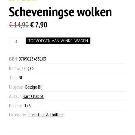
Scheveningse wolken
Oorspronkelijke
Huidige
€
14,90
€
7,90
prijs
prijs
Scheveningse
TOEVOEGEN AAN WINKELWAGEN
was:
is:
wolken
€ 14,90.
€ 7,90.
aantal
ISBN:
9789023455103
.
Bindwijze:
geb
Taal:
NL
Uitgever:
Bezige Bij
Auteur:
Bart Chabot
Paginas:
175
Categorie:
Literatuur & thrillers
.