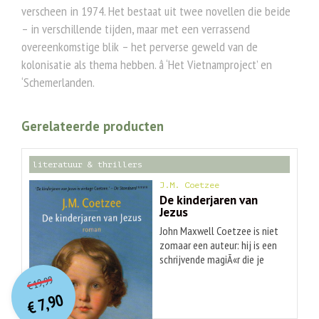
verscheen in 1974. Het bestaat uit twee novellen die beide
– in verschillende tijden, maar met een verrassend
overeenkomstige blik – het perverse geweld van de
kolonisatie als thema hebben. â ‘Het Vietnamproject’ en
‘Schemerlanden.
Gerelateerde producten
literatuur & thrillers
J.M. Coetzee
De kinderjaren van
Jezus
John Maxwell Coetzee is niet
zomaar een auteur: hij is een
schrijvende magiÃ«r die je
O
orspr
onkelijke
Huidige
betovert en laat doorlezen,
19,99
€
tot hij ook zijn laatste woord
prijs
prijs
7,90
tot je heeft laten
was:
€
is:
€ 19,99.
€ 7,90.
doordringen.' - Bert