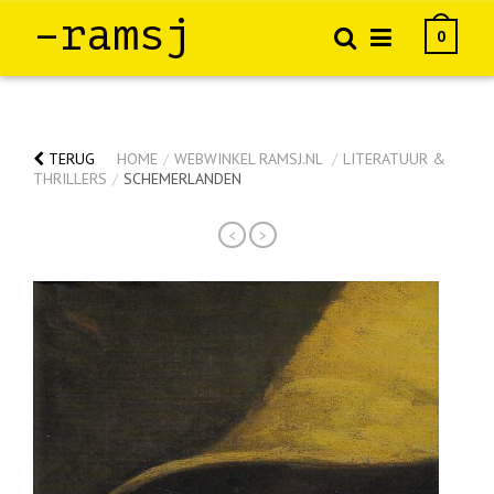
–ramsj
0
TERUG
HOME
/
WEBWINKEL RAMSJ.NL
/
LITERATUUR &
THRILLERS
/
SCHEMERLANDEN
<
>