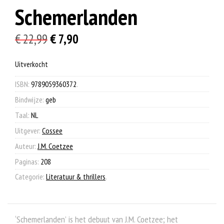
Schemerlanden
Oorspronkelijke
Huidige
€
22,99
€
7,90
prijs
prijs
Uitverkocht
was:
is:
€ 22,99.
€ 7,90.
ISBN:
9789059360372
.
Bindwijze:
geb
Taal:
NL
Uitgever:
Cossee
Auteur:
J.M. Coetzee
Paginas:
208
Categorie:
Literatuur & thrillers
.
‘Schemerlanden’ is het debuut van J.M. Coetzee; het