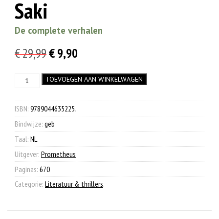
Saki
De complete verhalen
Oorspronkelijke
Huidige
€
29,99
€
9,90
prijs
prijs
Saki
TOEVOEGEN AAN WINKELWAGEN
was:
is:
aantal
€ 29,99.
€ 9,90.
ISBN:
9789044635225
.
Bindwijze:
geb
Taal:
NL
Uitgever:
Prometheus
Paginas:
670
Categorie:
Literatuur & thrillers
.