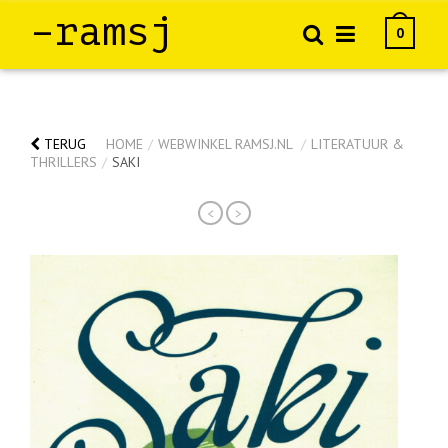
–ramsj
0
TERUG
HOME
/
WEBWINKEL RAMSJ.NL
/
LITERATUUR &
THRILLERS
/
SAKI
<
>