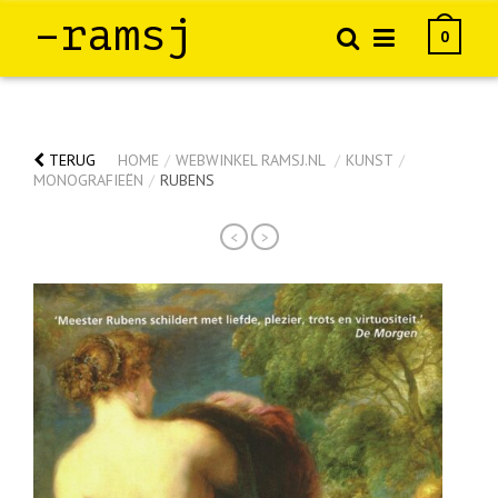
–ramsj
0
TERUG
HOME
/
WEBWINKEL RAMSJ.NL
/
KUNST
/
MONOGRAFIEËN
/
RUBENS
<
>