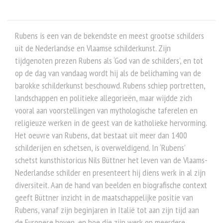
Rubens is een van de bekendste en meest grootse schilders
uit de Nederlandse en Vlaamse schilderkunst. Zijn
tijdgenoten prezen Rubens als ‘God van de schilders’, en tot
op de dag van vandaag wordt hij als de belichaming van de
barokke schilderkunst beschouwd. Rubens schiep portretten,
landschappen en politieke allegorieën, maar wijdde zich
vooral aan voorstellingen van mythologische taferelen en
religieuze werken in de geest van de katholieke hervorming.
Het oeuvre van Rubens, dat bestaat uit meer dan 1400
schilderijen en schetsen, is overweldigend. In ‘Rubens’
schetst kunsthistoricus Nils Büttner het leven van de Vlaams-
Nederlandse schilder en presenteert hij diens werk in al zijn
diversiteit. Aan de hand van beelden en biografische context
geeft Büttner inzicht in de maatschappelijke positie van
Rubens, vanaf zijn beginjaren in Italië tot aan zijn tijd aan
de Europese hoven, en hoe die zijn werk op meerdere