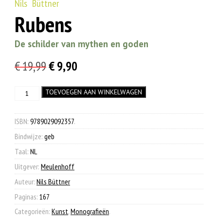
Nils Büttner
Rubens
De schilder van mythen en goden
Oorspronkelijke
Huidige
€
19,99
€
9,90
prijs
prijs
Rubens
TOEVOEGEN AAN WINKELWAGEN
was:
is:
aantal
€ 19,99.
€ 9,90.
ISBN:
9789029092357
.
Bindwijze:
geb
Taal:
NL
Uitgever:
Meulenhoff
Auteur:
Nils Büttner
Paginas:
167
Categorieën:
Kunst
,
Monografieën
.