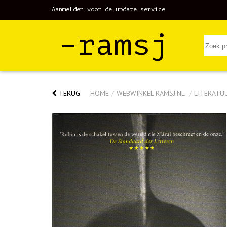
Aanmelden voor de update service
–ramsj
TERUG
HOME
/
WEBWINKEL RAMSJ.NL
/
LITERATU