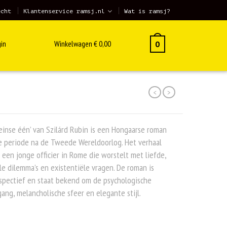
echt
Klantenservice ramsj.nl
Wat is ramsj?
in
Winkelwagen
€
0,00
0
<
>
inse één’ van Szilárd Rubin is een Hongaarse roman
e periode na de Tweede Wereldoorlog. Het verhaal
 een jonge officier in Rome die worstelt met liefde,
e dilemma’s en existentiële vragen. De roman is
spectief en staat bekend om de psychologische
ang, melancholische sfeer en elegante stijl.