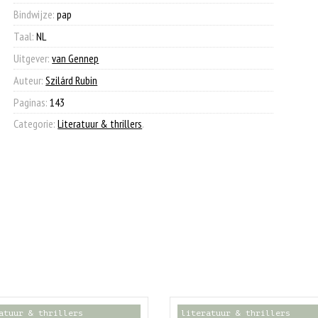
Bindwijze:
pap
Taal:
NL
Uitgever:
van Gennep
Auteur:
Szilárd Rubin
Paginas:
143
Categorie:
Literatuur & thrillers
.
atuur & thrillers
literatuur & thrillers