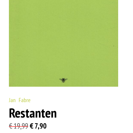
Jan Fabre
Restanten
Oorspronkelijke
Huidige
€
19,99
€
7,90