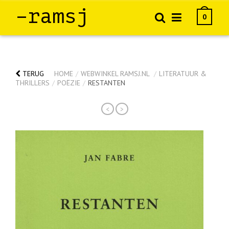
–ramsj
0
TERUG
HOME
/
WEBWINKEL RAMSJ.NL
/
LITERATUUR &
THRILLERS
/
POËZIE
/
RESTANTEN
<
>