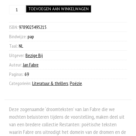
prijs
prijs
Restanten
TOEVOEGEN AAN WINKELWAGEN
was:
is:
aantal
€ 19,99.
€ 7,90.
ISBN:
9789023495215
.
Bindwijze:
pap
Taal:
NL
Uitgever:
Bezige Bij
Auteur:
Jan Fabre
Paginas:
69
Categorieën:
Literatuur & thrillers
,
Poëzie
.
Deze zogenaamde ‘droomteksten’ van Jan Fabre die we
mochten beluisteren tijdens de voorstelling, maken deel uit
van een bredere collectie Restanten: poëtische teksten
waarin Fabre ons uitnodigt het domein van de dromen en de