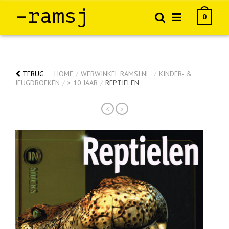
–ramsj
0
TERUG
HOME
/
WEBWINKEL RAMSJ.NL
/
KINDER- &
JEUGDBOEKEN
/
> 10 JAAR
/
REPTIELEN
<
>