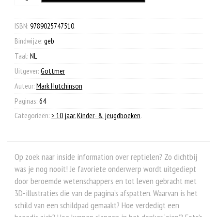
was:
is:
aantal
€ 15,99.
€ 7,90.
ISBN:
9789025747510
.
Bindwijze:
geb
Taal:
NL
Uitgever:
Gottmer
Auteur:
Mark Hutchinson
Paginas:
64
Categorieën:
> 10 jaar
,
Kinder- & jeugdboeken
.
Op zoek naar inside information over reptielen? Zo dichtbij
was je nog nooit! Je favoriete onderwerp wordt uitgediept
door beroemde wetenschappers en tot leven gebracht met
3D-illustraties die van de pagina’s afspatten. Waarvan is het
schild van een schildpad gemaakt? Hoe verdedigt een