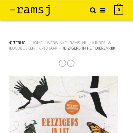
–ramsj
0
TERUG
HOME
/
WEBWINKEL RAMSJ.NL
/
KINDER- &
JEUGDBOEKEN
/
6-10 JAAR
/
REIZIGERS IN HET DIERENRIJK
<
>