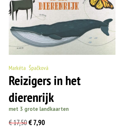
Markéta Špačková
Reizigers in het
dierenrijk
met 3 grote landkaarten
Oorspronkelijke
Huidige
€
17,50
€
7,90