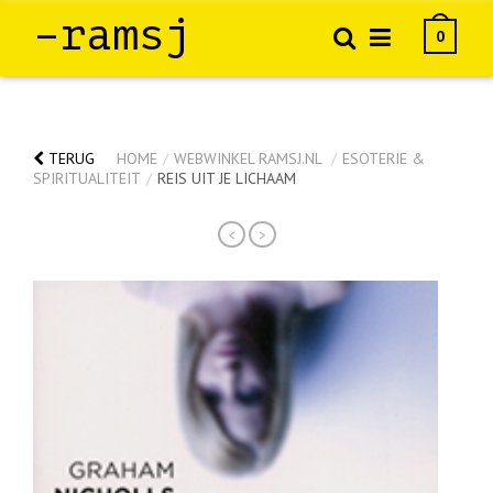
–ramsj
0
TERUG
HOME
/
WEBWINKEL RAMSJ.NL
/
ESOTERIE &
SPIRITUALITEIT
/
REIS UIT JE LICHAAM
<
>