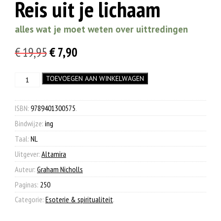
Reis uit je lichaam
alles wat je moet weten over uittredingen
Oorspronkelijke
Huidige
€
19,95
€
7,90
prijs
prijs
Reis
TOEVOEGEN AAN WINKELWAGEN
was:
is:
uit
€ 19,95.
€ 7,90.
je
lichaam
ISBN:
9789401300575
.
aantal
Bindwijze:
ing
Taal:
NL
Uitgever:
Altamira
Auteur:
Graham Nicholls
Paginas:
250
Categorie:
Esoterie & spiritualiteit
.