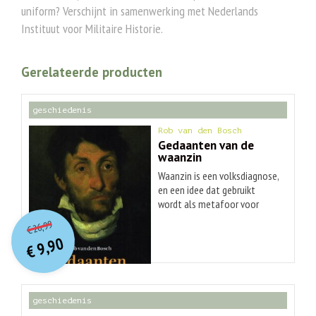
uniform? Verschijnt in samenwerking met Nederlands
Instituut voor Militaire Historie.
Gerelateerde producten
geschiedenis
Rob van den Bosch
Gedaanten van de
waanzin
Waanzin is een volksdiagnose,
en een idee dat gebruikt
wordt als metafoor voor
O
orspr
onkelijke
Huidige
uitzinnigheid. Waanzin
26,99
€
overschrijdt grenzen, is
prijs
prijs
9,90
ontregelend en veelvormig en
was:
€
is:
€ 26,99.
€ 9,90.
is vooral irrationeel en
moeilijk invoelbaar. De
onredelijkheid zit vanbinnen.
geschiedenis
Vroeger was die veel