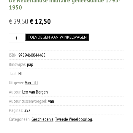
De Nederlandse militaire geneeskunde 1795-
1950
Oorspronkelijke
Huidige
€
29,50
€
12,50
prijs
prijs
Pro
TOEVOEGEN AAN WINKELWAGEN
was:
is:
Patria
€ 29,50.
€ 12,50.
et
Patienti
ISBN:
9789460044465
.
aantal
Bindwijze:
pap
Taal:
NL
Uitgever:
Van Tilt
Auteur:
Leo van Bergen
Auteur tussenvoegsel:
van
Paginas:
352
Categorieën:
Geschiedenis
,
Tweede Wereldoorlog
.