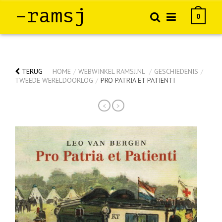
–ramsj
0
TERUG
HOME
/
WEBWINKEL RAMSJ.NL
/
GESCHIEDENIS
/
TWEEDE WERELDOORLOG
/
PRO PATRIA ET PATIENTI
<
>