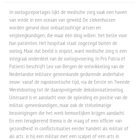
In oorlogsreportages lijkt de medische zorg vaak een haven
van vrede in een oceaan van geweld. De ziekenhuizen
worden gerund door onbaatzuchtige artsen en
verpleegkundigen, die maar één ding willen: het beste voor
hun patiënten. Het hospitaal staat zogezegd buiten de
oorlog. Maar dat beeld is onjuist, want medische zorg is een
integraal onderdeel van de oorlogsvoering. In Pro Patria et
Patienti beschrijft Leo van Bergen de ontwikkeling van de
Nederlandse militaire geneeskunde gedurende anderhalve
eeuw: vanaf de napoleontische tijd, via de Eerste en Tweede
Wereldoorlog tot de daaropvolgende dekolonisatieoorlog.
Uiteraard is er aandacht voor de opleiding en positie van de
militair-geneeskundigen, maar ook de stelselmatige
bezuinigingen die het werk bemoeilijken krijgen aandacht.
En een terugkerend thema is de vraag of een ‘officier van
gezondheid’ in conflictsituaties eerder handelt als militair of
als arts: is hij een militair met een scalpel of een arts in