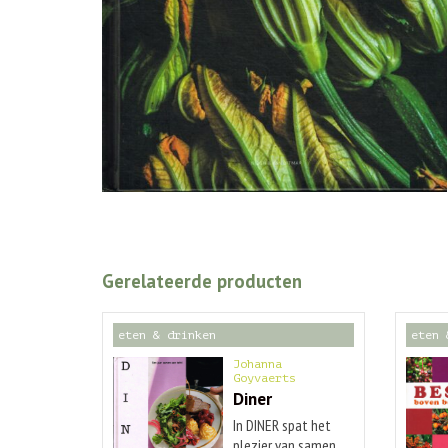
Gerelateerde producten
eten & drinken
eten 
Johanna
Goyvaerts
Diner
In DINER spat het
plezier van samen