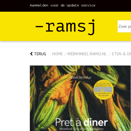
Aanmelden voor de update service
–ramsj
TERUG
HOME
/
WEBWINKEL RAMSJ.NL
/
ETEN & D