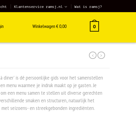
echt
Klantenservice ramsj.nl
Wat is ramsj?
in
Winkelwagen
€
0,00
0
<
>
 à diner’ is dé persoonlijke gids voor het samenstellen
en menu waarmee je indruk maakt op je gasten. Je
 om een menu samen te stellen uit diverse gerechten
erschillende smaken en structuren, natuurlijk het
t met seizoens- en streekgebonden ingrediënten.