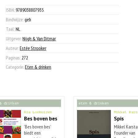
€ 34,99.
€ 12,50.
diner
aantal
ISBN:
9789038807935
.
Bindwijze:
geb
Taal:
NL
Uitgever:
Nijgh & Van Ditmar
Auteur:
Estée Strooker
Paginas:
272
Categorie:
Eten & drinken
.
& drinken
eten & drinken
Ria Loohuizen
Mikkel Kars
Bes boven bes
Spis
'Bes boven bes'
Mikkel Karsta
biedt een
founder van