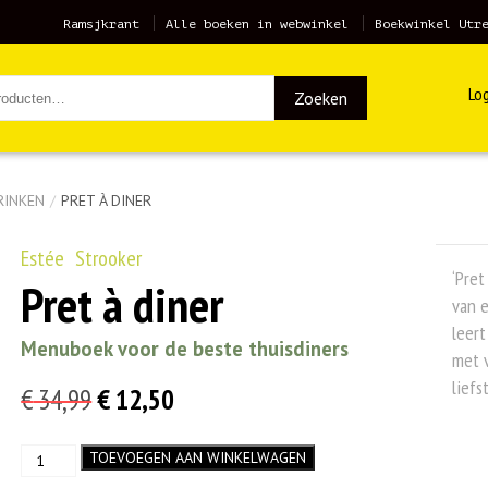
Ramsjkrant
Alle boeken in webwinkel
Boekwinkel Utr
Log
Zoeken
RINKEN
/
PRET À DINER
Estée Strooker
‘Pret
Pret à diner
van e
leert
Menuboek voor de beste thuisdiners
met v
liefs
Oorspronkelijke
Huidige
€
34,99
€
12,50
prijs
prijs
Pret
TOEVOEGEN AAN WINKELWAGEN
was:
is:
à