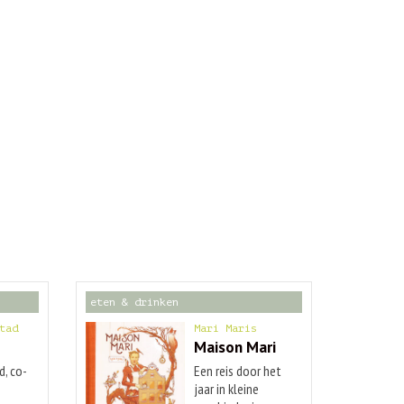
eten & drinken
tad
Mari Maris
Maison Mari
d, co-
Een reis door het
jaar in kleine