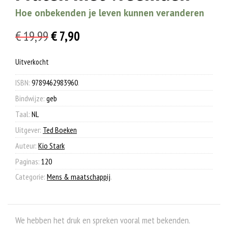
Hoe onbekenden je leven kunnen veranderen
Oorspronkelijke
Huidige
€
19,99
€
7,90
prijs
prijs
Uitverkocht
was:
is:
€ 19,99.
€ 7,90.
ISBN:
9789462983960
.
Bindwijze:
geb
Taal:
NL
Uitgever:
Ted Boeken
Auteur:
Kio Stark
Paginas:
120
Categorie:
Mens & maatschappij
.
We hebben het druk en spreken vooral met bekenden.