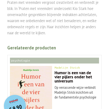
Praten met vreemden vergroot creativiteit en verbreedt je
blik. In ‘Praten met vreemden’ onderzoekt Kio Stark hoe
onverwachte gesprekken blijvende indrukken achterlaten,
waarom we onbekenden wel of niet benaderen, en welke
onbewuste regels er zijn. Haar inzichten helpen je anders
naar de wereld te kijken.
Gerelateerde producten
psychologie
Madelijn Strick
Humor is een van de
vier pijlers onder het
universum
Op verrassende wijze verbindt
Madelijn Strick inzichten uit
O
orspr
onkelijke
de fundamentele psychologie
Huidige
22,99
en neurowetenschap met
€
prijs
prijs
9,90
hedendaagse sociale
was:
is: