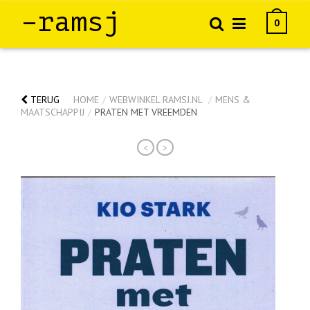
–ramsj
0
TERUG
HOME
/
WEBWINKEL RAMSJ.NL
/
MENS &
MAATSCHAPPIJ
/
PRATEN MET VREEMDEN
<
>