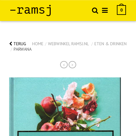
–ramsj
0
TERUG
HOME
/
WEBWINKEL RAMSJ.NL
/
ETEN & DRINKEN
/
PARWANA
<
>