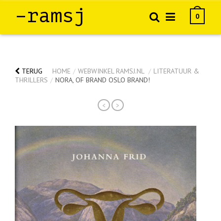
–ramsj
0
TERUG
HOME
/
WEBWINKEL RAMSJ.NL
/
LITERATUUR &
THRILLERS
/
NORA, OF BRAND OSLO BRAND!
<
>