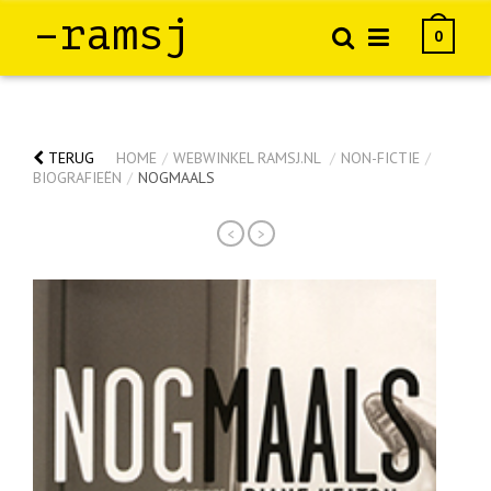
–ramsj
0
TERUG
HOME
/
WEBWINKEL RAMSJ.NL
/
NON-FICTIE
/
BIOGRAFIEËN
/
NOGMAALS
<
>