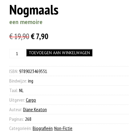
Nogmaals
een memoire
Oorspronkelijke
Huidige
€
19,90
€
7,90
prijs
prijs
Nogmaals
TOEVOEGEN AAN WINKELWAGEN
was:
is:
aantal
€ 19,90.
€ 7,90.
ISBN:
9789023469551
.
Bindwijze:
ing
Taal:
NL
Uitgever:
Cargo
Auteur:
Diane Keaton
Paginas:
268
Categorieën:
Biografieën
,
Non-Fictie
.