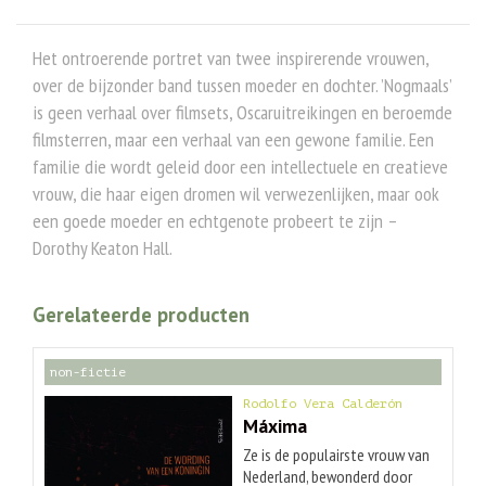
Het ontroerende portret van twee inspirerende vrouwen,
over de bijzonder band tussen moeder en dochter. ’Nogmaals’
is geen verhaal over filmsets, Oscaruitreikingen en beroemde
filmsterren, maar een verhaal van een gewone familie. Een
familie die wordt geleid door een intellectuele en creatieve
vrouw, die haar eigen dromen wil verwezenlijken, maar ook
een goede moeder en echtgenote probeert te zijn –
Dorothy Keaton Hall.
Gerelateerde producten
non-fictie
Rodolfo Vera Calderón
Máxima
Ze is de populairste vrouw van
Nederland, bewonderd door