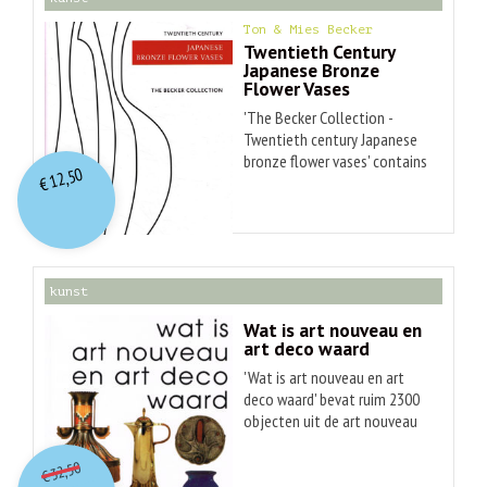
Ton & Mies Becker
Twentieth Century
Japanese Bronze
Flower Vases
'The Becker Collection -
Twentieth century Japanese
bronze flower vases' contains
12,50
the private collection of
€
twentieth century bronze
flower vases compiled by Ton
and Mies Becker, both retired
medical specialists van
collectors of Asian art. With
kunst
the introduction of Buddhism
Wat is art nouveau en
in Japan in the sixth century,
art deco waard
bronze containers for flowers
'Wat is art nouveau en art
to be placed on the altar
deco waard' bevat ruim 2300
became important religious
objecten uit de art nouveau
objects. In the fifteenth
O
orspr
onkelijke
en art deco, voorzien van een
century the Buddhist monk
Huidige
korte omschrijving en de
Senno Ikenobô founded the
32,50
€
prijs
prijs
waarde. Het zijn globale
art of flower arranging, which