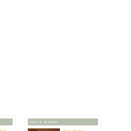
eten & drinken
tad
Alex Atala