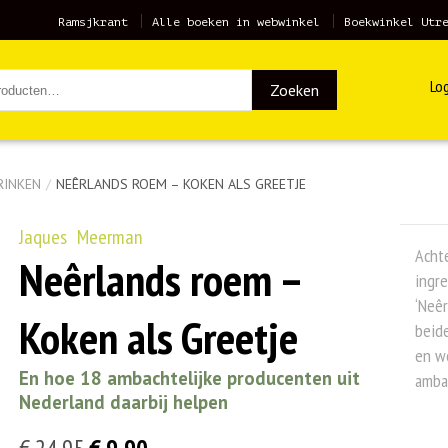
Ramsjkrant
Alle boeken in webwinkel
Boekwinkel Utr
Log
Zoeken
RINKEN
/
NEÊRLANDS ROEM – KOKEN ALS GREETJE
Jaques Meerman
Achte
Neêrlands roem –
ingre
‘Neêr
Koken als Greetje
beide
en w
En hoe 18 ambachtelijke producenten uit
ambac
Nederland daarbij helpen
Oorspronkelijke
Huidige