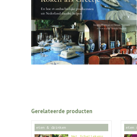
Gerelateerde producten
eten & drinken
eten 
Nel Schellekens