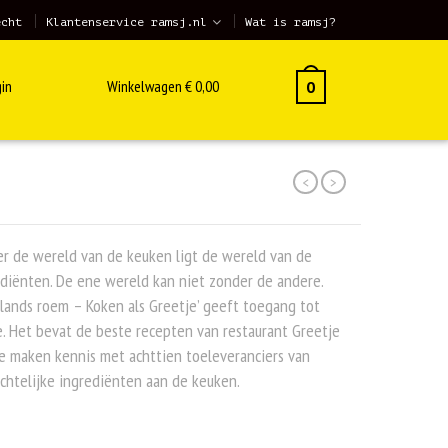
echt
Klantenservice ramsj.nl
Wat is ramsj?
in
Winkelwagen
€
0,00
0
<
>
r de wereld van de keuken ligt de wereld van de
diënten. De ene wereld kan niet zonder de andere.
lands roem – Koken als Greetje’ geeft toegang tot
. Het bevat de beste recepten van restaurant Greetje
e maken kennis met achttien toeleveranciers van
htelijke ingrediënten aan de keuken.