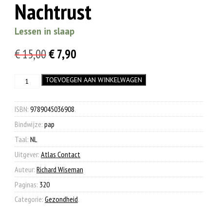
Nachtrust
Lessen in slaap
Oorspronkelijke
Huidige
€
15,00
€
7,90
prijs
prijs
Nachtrust
TOEVOEGEN AAN WINKELWAGEN
was:
is:
aantal
€ 15,00.
€ 7,90.
ISBN:
9789045036908
.
Bindwijze:
pap
Taal:
NL
Uitgever:
Atlas Contact
Auteur:
Richard Wiseman
Paginas:
320
Categorie:
Gezondheid
.