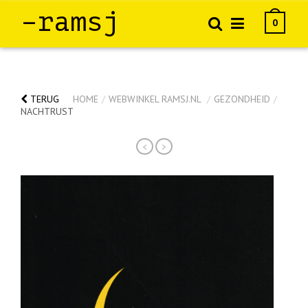
–ramsj
0
TERUG
HOME
/
WEBWINKEL RAMSJ.NL
/
GEZONDHEID
/
NACHTRUST
<
>