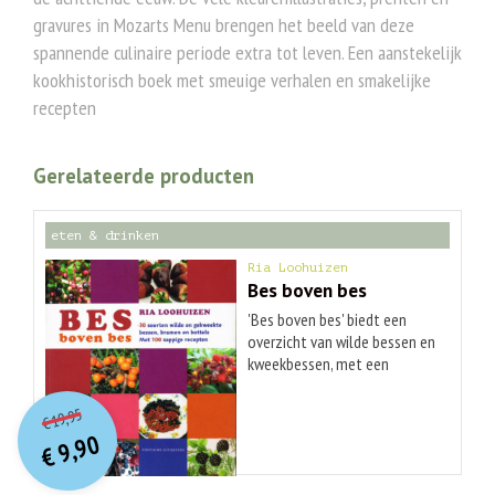
gravures in Mozarts Menu brengen het beeld van deze
spannende culinaire periode extra tot leven. Een aanstekelijk
kookhistorisch boek met smeuige verhalen en smakelijke
recepten
Gerelateerde producten
eten & drinken
Ria Loohuizen
Bes boven bes
'Bes boven bes' biedt een
overzicht van wilde bessen en
kweekbessen, met een
beschrijving van vindplaatsen,
O
orspr
onkelijke
Huidige
de cultuurgeschiedenis, een
19,95
€
prijs
prijs
botanisch profiel en
9,90
was:
€
aanwijzingen voor het zelf
is:
€ 19,95.
€ 9,90.
telen in de tuin. - Uniek boek