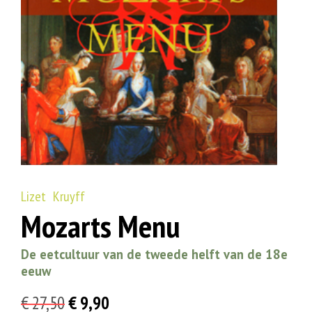
Lizet Kruyff
Mozarts Menu
De eetcultuur van de tweede helft van de 18e
eeuw
Oorspronkelijke
Huidige
€
27,50
€
9,90