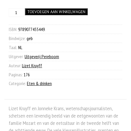
prijs
prijs
Mozarts
TOEVOEGEN AAN WINKELWAGEN
was:
is:
Menu
€ 27,50.
€ 9,90.
aantal
ISBN:
9789077455449
.
Bindwijze:
geb
Taal:
NL
Uitgever:
Uitgeverij Pereboom
Auteur:
Lizet Kruyff
Paginas:
176
Categorie:
Eten & drinken
.
Lizet Kruyff en Jonneke Krans, wetenschapsjournalisten,
schetsen een levendig beeld van de eetgewoonten van de
familie Mozart en van de eetcultuur in de tweede helft van
de achttiende eeuw. De vele kleurenillustraties, prenten en