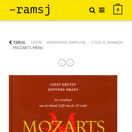
–ramsj
0
TERUG
HOME
/
WEBWINKEL RAMSJ.NL
/
ETEN & DRINKEN
/
MOZARTS MENU
<
>