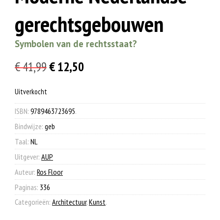
gerechtsgebouwen
Symbolen van de rechtsstaat?
Oorspronkelijke
Huidige
€
41,99
€
12,50
prijs
prijs
Uitverkocht
was:
is:
€ 41,99.
€ 12,50.
ISBN:
9789463723695
.
Bindwijze:
geb
Taal:
NL
Uitgever:
AUP
Auteur:
Ros Floor
Paginas:
336
Categorieën:
Architectuur
,
Kunst
.