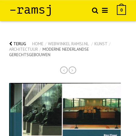
–ramsj
0
TERUG
HOME
/
WEBWINKEL RAMSJ.NL
/
KUNST
/
ARCHITECTUUR
/
MODERNE NEDERLANDSE
GERECHTSGEBOUWEN
<
>