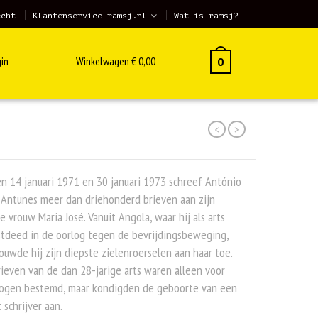
echt
Klantenservice ramsj.nl
Wat is ramsj?
in
Winkelwagen
€
0,00
0
<
>
n 14 januari 1971 en 30 januari 1973 schreef António
 Antunes meer dan driehonderd brieven aan zijn
e vrouw Maria José. Vanuit Angola, waar hij als arts
tdeed in de oorlog tegen de bevrijdingsbeweging,
ouwde hij zijn diepste zielenroerselen aan haar toe.
ieven van de dan 28-jarige arts waren alleen voor
 ogen bestemd, maar kondigden de geboorte van een
 schrijver aan.