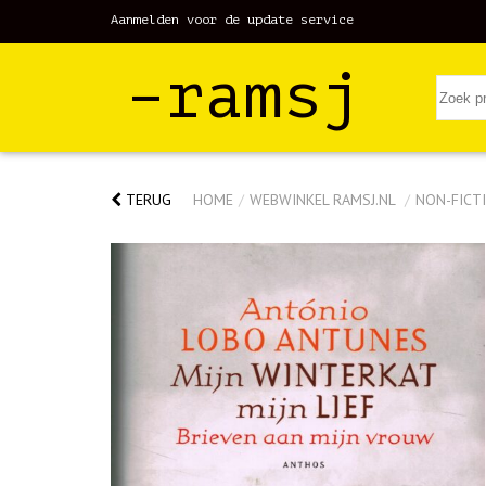
Aanmelden voor de update service
–ramsj
TERUG
HOME
/
WEBWINKEL RAMSJ.NL
/
NON-FICTI