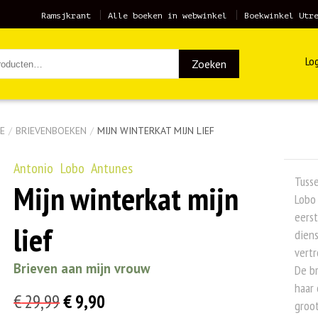
Ramsjkrant
Alle boeken in webwinkel
Boekwinkel Utr
Log
Zoeken
E
/
BRIEVENBOEKEN
/
MIJN WINTERKAT MIJN LIEF
Antonio Lobo Antunes
Tusse
Mijn winterkat mijn
Lobo
eerst
lief
diens
vertr
Brieven aan mijn vrouw
De br
haar
Oorspronkelijke
Huidige
€
29,99
€
9,90
groot