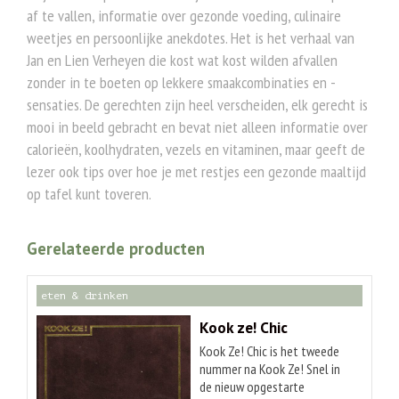
af te vallen, informatie over gezonde voeding, culinaire
weetjes en persoonlijke anekdotes. Het is het verhaal van
Jan en Lien Verheyen die kost wat kost wilden afvallen
zonder in te boeten op lekkere smaakcombinaties en -
sensaties. De gerechten zijn heel verscheiden, elk gerecht is
mooi in beeld gebracht en bevat niet alleen informatie over
calorieën, koolhydraten, vezels en vitaminen, maar geeft de
lezer ook tips over hoe je met restjes een gezonde maaltijd
op tafel kunt toveren.
Gerelateerde producten
eten & drinken
Kook ze! Chic
Kook Ze! Chic is het tweede
nummer na Kook Ze! Snel in
de nieuw opgestarte