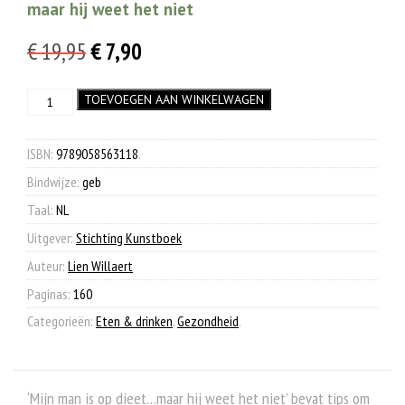
maar hij weet het niet
Oorspronkelijke
Huidige
€
19,95
€
7,90
prijs
prijs
Mijn
TOEVOEGEN AAN WINKELWAGEN
was:
is:
man
€ 19,95.
€ 7,90.
is
op
ISBN:
9789058563118
.
dieet...
Bindwijze:
geb
aantal
Taal:
NL
Uitgever:
Stichting Kunstboek
Auteur:
Lien Willaert
Paginas:
160
Categorieën:
Eten & drinken
,
Gezondheid
.
‘Mijn man is op dieet…maar hij weet het niet’ bevat tips om