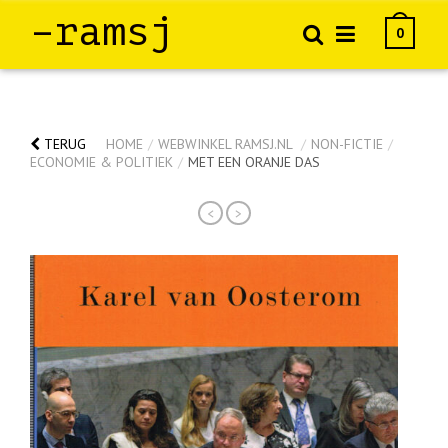
–ramsj
0
TERUG
HOME
/
WEBWINKEL RAMSJ.NL
/
NON-FICTIE
/
ECONOMIE & POLITIEK
/
MET EEN ORANJE DAS
<
>