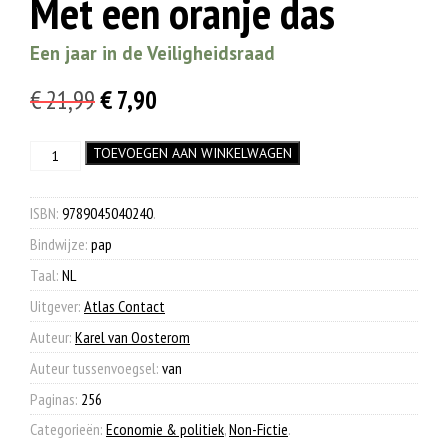
Met een oranje das
Een jaar in de Veiligheidsraad
Oorspronkelijke
Huidige
€
21,99
€
7,90
prijs
prijs
Met
TOEVOEGEN AAN WINKELWAGEN
was:
is:
een
€ 21,99.
€ 7,90.
oranje
das
ISBN:
9789045040240
.
aantal
Bindwijze:
pap
Taal:
NL
Uitgever:
Atlas Contact
Auteur:
Karel van Oosterom
Auteur tussenvoegsel:
van
Paginas:
256
Categorieën:
Economie & politiek
,
Non-Fictie
.