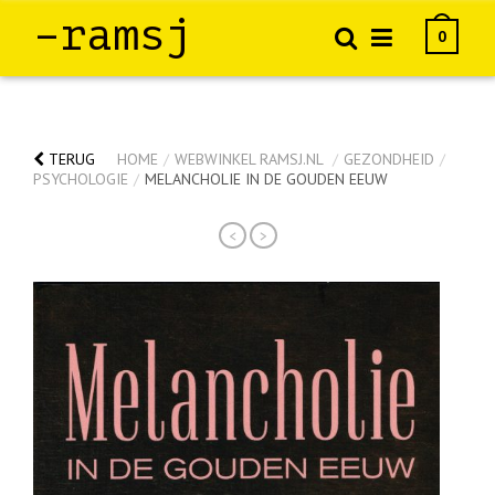
–ramsj
0
TERUG
HOME
/
WEBWINKEL RAMSJ.NL
/
GEZONDHEID
/
PSYCHOLOGIE
/
MELANCHOLIE IN DE GOUDEN EEUW
<
>