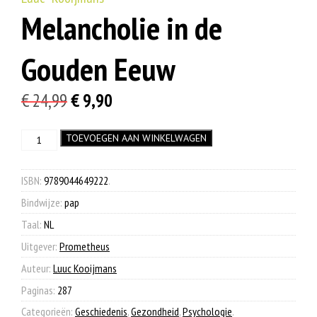
Melancholie in de
Gouden Eeuw
Oorspronkelijke
Huidige
€
24,99
€
9,90
prijs
prijs
Melancholie
TOEVOEGEN AAN WINKELWAGEN
was:
is:
in
€ 24,99.
€ 9,90.
de
Gouden
ISBN:
9789044649222
.
Eeuw
Bindwijze:
pap
aantal
Taal:
NL
Uitgever:
Prometheus
Auteur:
Luuc Kooijmans
Paginas:
287
Categorieën:
Geschiedenis
,
Gezondheid
,
Psychologie
.