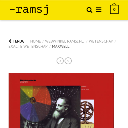
–ramsj
0
TERUG
HOME
/
WEBWINKEL RAMSJ.NL
/
WETENSCHAP
/
EXACTE WETENSCHAP
/
MAXWELL
<
>