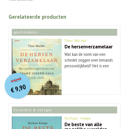
Gerelateerde producten
geschiedenis
Theo Mulder
De hersenverzamelaar
Wat kan de vorm van een
schedel zeggen over iemands
persoonlijkheid? Het is een
vraag die de Weense arts
O
orspr
onkelijke
Huidige
Franz Joseph Gall eind
32,99
€
prijs
prijs
achttiende eeuw mateloos
9,90
was:
€
intrigeerde. Volgens Gall kon
is:
€ 32,99.
€ 9,90.
men door aan de schedel te
voelen moordzucht, agressie
en andere eigenschappen
filosofie & religie
lokaliseren ? een wetenschap
die later bekend werd onder
Michael Kempe
de naam frenologie. Hij
De beste van alle
concludeerde dat de geest