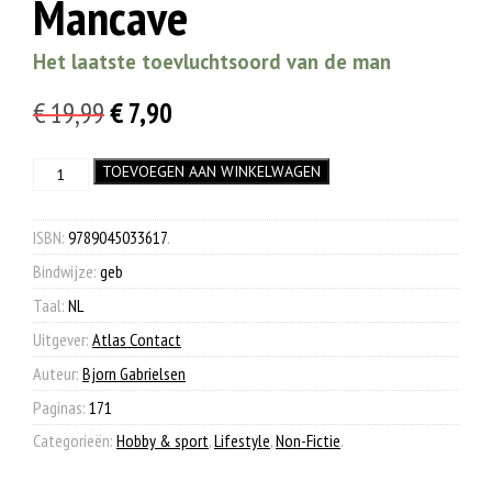
Mancave
Het laatste toevluchtsoord van de man
Oorspronkelijke
Huidige
€
19,99
€
7,90
prijs
prijs
Mancave
TOEVOEGEN AAN WINKELWAGEN
was:
is:
aantal
€ 19,99.
€ 7,90.
ISBN:
9789045033617
.
Bindwijze:
geb
Taal:
NL
Uitgever:
Atlas Contact
Auteur:
Bjorn Gabrielsen
Paginas:
171
Categorieën:
Hobby & sport
,
Lifestyle
,
Non-Fictie
.