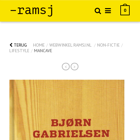
–ramsj
0
TERUG
HOME
/
WEBWINKEL RAMSJ.NL
/
NON-FICTIE
/
LIFESTYLE
/
MANCAVE
<
>