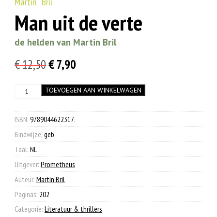
Martin Bril
Man uit de verte
de helden van Martin Bril
Oorspronkelijke
Huidige
€
12,50
€
7,90
prijs
prijs
Man
TOEVOEGEN AAN WINKELWAGEN
was:
is:
uit
€ 12,50.
€ 7,90.
de
verte
ISBN:
9789044622317
.
aantal
Bindwijze:
geb
Taal:
NL
Uitgever:
Prometheus
Auteur:
Martin Bril
Paginas:
202
Categorie:
Literatuur & thrillers
.