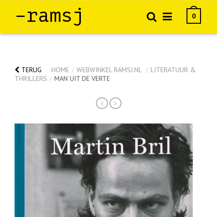
–ramsj
0
TERUG
HOME
/
WEBWINKEL RAMSJ.NL
/
LITERATUUR &
THRILLERS
/
MAN UIT DE VERTE
<
>