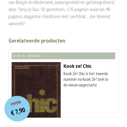
van België en Nederland, samengesteld en gefotografeerd
door Tony Le Duc. 50 gerechten, 176 pagina’s waarvan 48
pagina’s magazine. Hardcover met zeefdruk… die Vreemd
aanvoelt!
Gerelateerde producten
eten & drinken
Kook ze! Chic
Kook Ze! Chic is het tweede
nummer na Kook Ze! Snel in
de nieuw opgestarte
boekazine reeks van Tony Le
O
orspr
onkelijke
Duc. In dit tweede nummer
Huidige
tonen we een selectie van
27,50
€
prijs
prijs
chique gerechten,
7,90
was:
€
is:
samengesteld door vrienden,
€ 27,50.
€ 7,90.
hobbykoks en professionele
koks. Ja, er zijn gerechten met