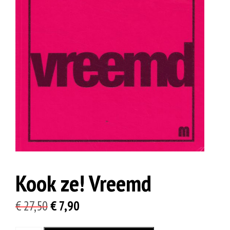
Kook ze! Vreemd
Oorspronkelijke
Huidige
€
27,50
€
7,90
prijs
prijs