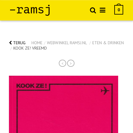
–ramsj
0
TERUG
HOME
/
WEBWINKEL RAMSJ.NL
/
ETEN & DRINKEN
/
KOOK ZE! VREEMD
<
>