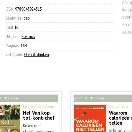
€ 23,99.
€ 9,90.
pak j
aantal
ISBN:
9789043924313
.
kun j
overh
Bindwijze:
pap
en di
Taal:
NL
aarda
Uitgever:
Kosmos
Paginas:
164
Categorie:
Eten & drinken
.
& drinken
eten & drinken
Nel Schellekens
Giles Yeo
Nel. Van kop-
Waarom
tot-kont-chef
calorieën 
tellen
Koken met
Je hoort vaak
streekproducten is