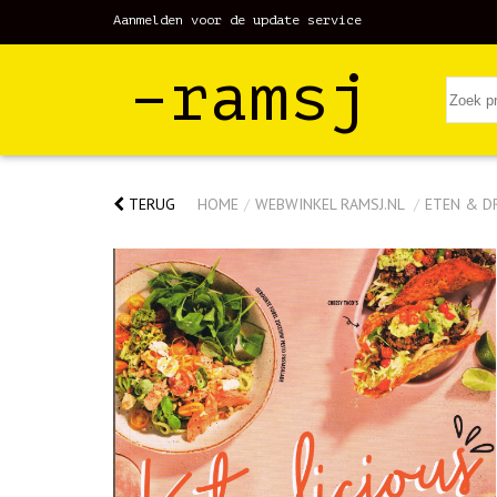
Aanmelden voor de update service
–ramsj
TERUG
HOME
/
WEBWINKEL RAMSJ.NL
/
ETEN & D