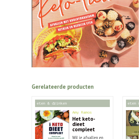
Gerelateerde producten
eten & drinken
eten 
Amy Ramos
Het keto-
dieet
compleet
Wil je afvallen en