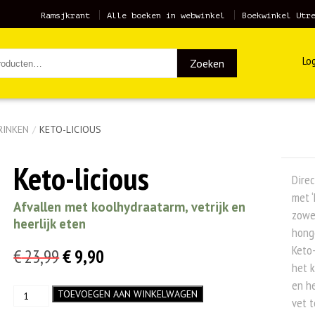
Ramsjkrant
Alle boeken in webwinkel
Boekwinkel Utr
Log
Zoeken
RINKEN
/
KETO-LICIOUS
Keto-licious
Direc
met ‘
Afvallen met koolhydraatarm, vetrijk en
zowel
heerlijk eten
honge
Keto-
Oorspronkelijke
Huidige
€
23,99
€
9,90
het k
prijs
prijs
en he
Keto-
TOEVOEGEN AAN WINKELWAGEN
was:
is:
vet t
licious