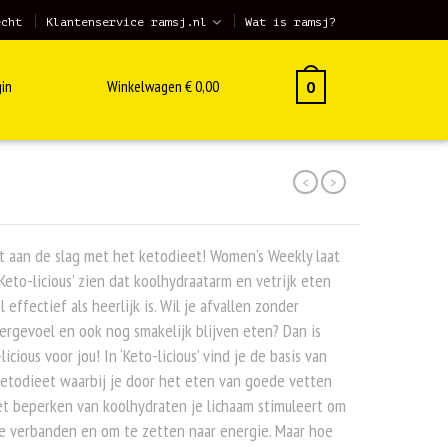
echt
Klantenservice ramsj.nl
Wat is ramsj?
in
Winkelwagen
€
0,00
0
<
>
t aan de slag met het ketodieet! Women’s Weekly laat
Keto-licious’ zien dat koolhydraatarm en vetrijk eten
 effectief als heerlijk is. Wil je afvallen zonder
rgevoel en ook nog smakelijk blijven eten? Dan is
licious voor jou! In ‘Keto-licious’ vind je de basis van
etodieet waarbij je door het eten van goede vetten
t beperken van koolhydraten je lichaam stimuleert om
e verbanden en om te zetten naar energie. Maar hoe