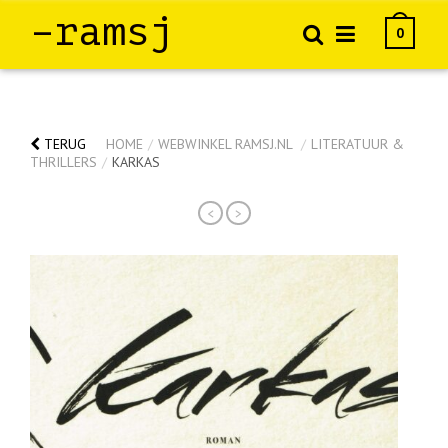
–ramsj
0
TERUG
HOME
/
WEBWINKEL RAMSJ.NL
/
LITERATUUR &
THRILLERS
/
KARKAS
<
>