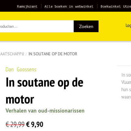
Ramsjkrant
Alle boeken in webwinkel
Boekwinkel Utr
Log
Zoeken
AATSCHAPPIJ
/
IN SOUTANE OP DE MOTOR
Dan Goossens
In so
In soutane op de
Vlaam
hun 
motor
waar
Verhalen van oud-missionarissen
Oorspronkelijke
Huidige
€
29,99
€
9,90