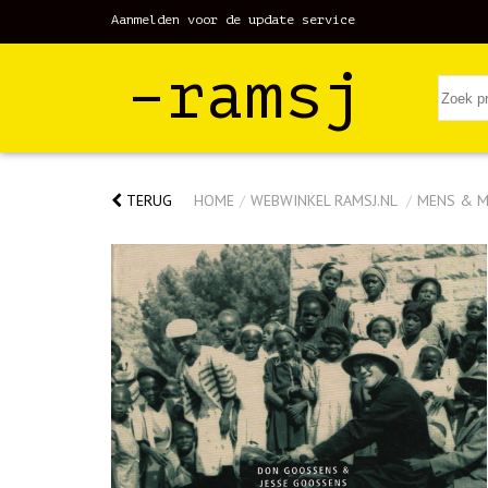
Aanmelden voor de update service
–ramsj
TERUG
HOME
/
WEBWINKEL RAMSJ.NL
/
MENS & M