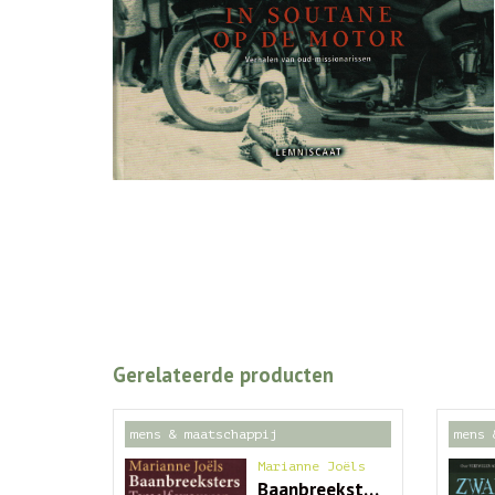
Gerelateerde producten
mens & maatschappij
mens 
Marianne Joëls
Baanbreeksters