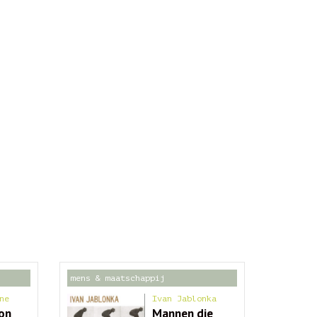
mens & maatschappij
ne
Ivan Jablonka
on
Mannen die