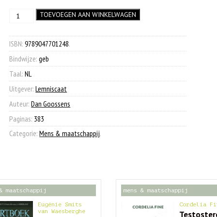
prijs
prijs
In
TOEVOEGEN AAN WINKELWAGEN
was:
is:
soutane
€ 29,99.
€ 9,90.
op
de
ISBN:
9789047701248
.
motor
Bindwijze:
geb
aantal
Taal:
NL
Uitgever:
Lemniscaat
Auteur:
Dan Goossens
Paginas:
383
Categorie:
Mens & maatschappij
.
& maatschappij
mens & maatschappij
Eugénie Smits
Cordelia Fi
van Waesberghe
Testoster