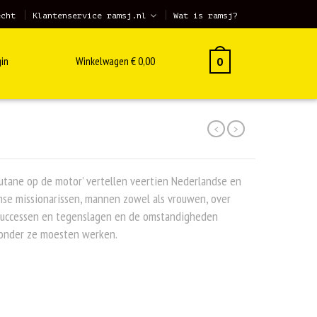
echt
Klantenservice ramsj.nl
Wat is ramsj?
in
Winkelwagen
€
0,00
0
<
>
utane op de motor’ vertellen veertien Nederlandse en
se missionarissen, mannen zowel als vrouwen, over
successen en tegenslagen en de omstandigheden
onder ze moesten werken.