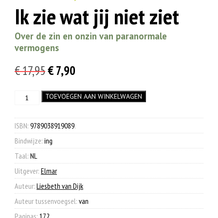
Ik zie wat jij niet ziet
Over de zin en onzin van paranormale
vermogens
Oorspronkelijke
Huidige
€
17,95
€
7,90
prijs
prijs
Ik
TOEVOEGEN AAN WINKELWAGEN
was:
is:
zie
€ 17,95.
€ 7,90.
wat
jij
ISBN:
9789038919089
.
niet
Bindwijze:
ing
ziet
aantal
Taal:
NL
Uitgever:
Elmar
Auteur:
Liesbeth van Dijk
Auteur tussenvoegsel:
van
Paginas:
172