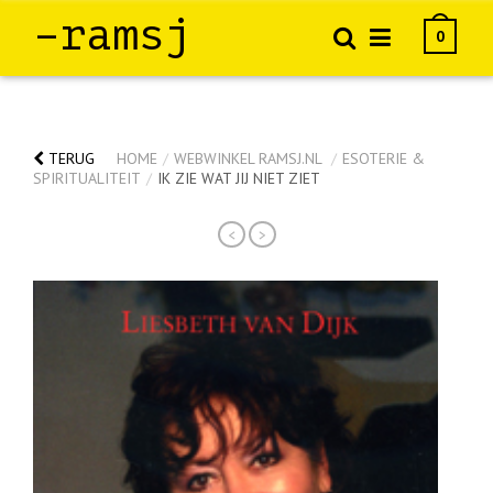
–ramsj
0
TERUG
HOME
/
WEBWINKEL RAMSJ.NL
/
ESOTERIE &
SPIRITUALITEIT
/
IK ZIE WAT JIJ NIET ZIET
<
>